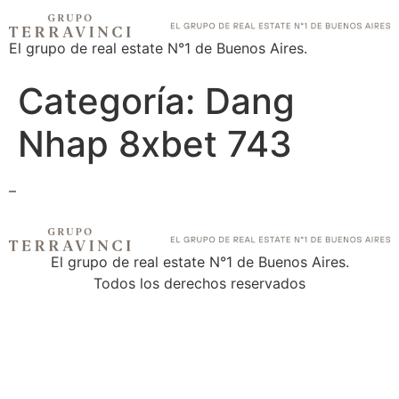
El grupo de real estate N°1 de Buenos Aires.
Categoría:
Dang
Nhap 8xbet 743
–
El grupo de real estate N°1 de Buenos Aires.
Todos los derechos reservados