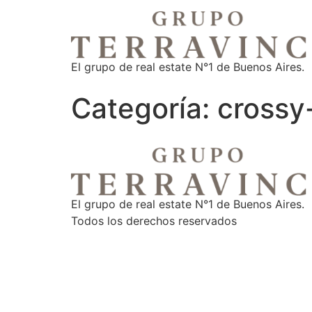
El grupo de real estate N°1 de Buenos Aires.
Categoría:
crossy
El grupo de real estate N°1 de Buenos Aires.
Todos los derechos reservados