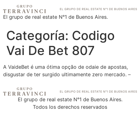
El grupo de real estate N°1 de Buenos Aires.
Categoría:
Codigo
Vai De Bet 807
A VaideBet é uma ótima opção de odaie de apostas,
disgustar de ter surgido ultimamente zero mercado. –
El grupo de real estate N°1 de Buenos Aires.
Todos los derechos reservados