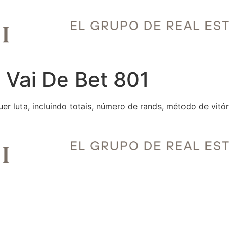
 Vai De Bet 801
 luta, incluindo totais, número de rands, método de vitóri