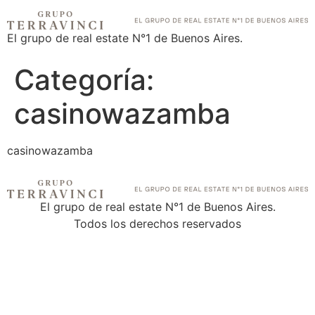
El grupo de real estate N°1 de Buenos Aires.
Categoría:
casinowazamba
casinowazamba
El grupo de real estate N°1 de Buenos Aires.
Todos los derechos reservados