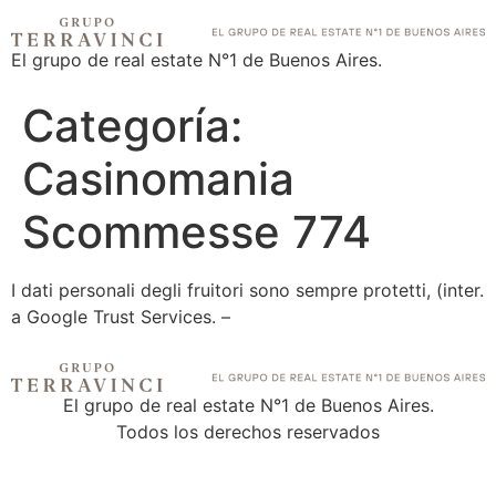
El grupo de real estate N°1 de Buenos Aires.
Categoría:
Casinomania
Scommesse 774
I dati personali degli fruitori sono sempre protetti, (inter.
a Google Trust Services. –
El grupo de real estate N°1 de Buenos Aires.
Todos los derechos reservados