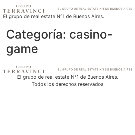
El grupo de real estate N°1 de Buenos Aires.
Categoría:
casino-
game
El grupo de real estate N°1 de Buenos Aires.
Todos los derechos reservados