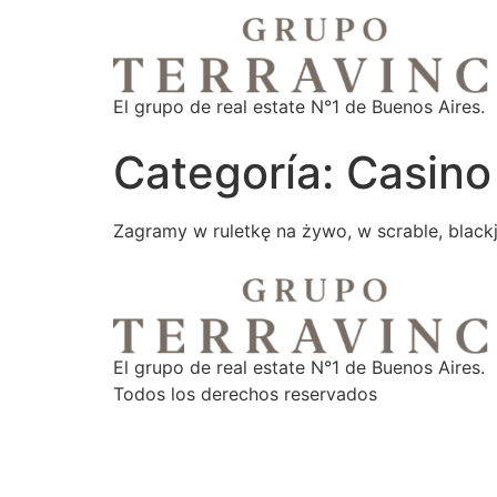
El grupo de real estate N°1 de Buenos Aires.
Categoría:
Casino
Zagramy w ruletkę na żywo, w scrable, blackja
El grupo de real estate N°1 de Buenos Aires.
Todos los derechos reservados