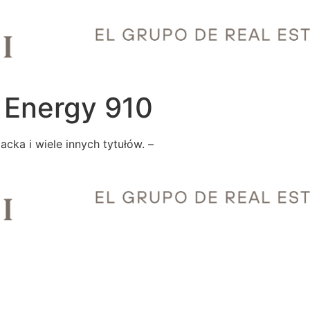
 Energy 910
cka i wiele innych tytułów. –