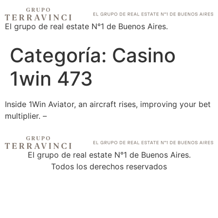
El grupo de real estate N°1 de Buenos Aires.
Categoría:
Casino
1win 473
Inside 1Win Aviator, an aircraft rises, improving your bet
multiplier. –
El grupo de real estate N°1 de Buenos Aires.
Todos los derechos reservados