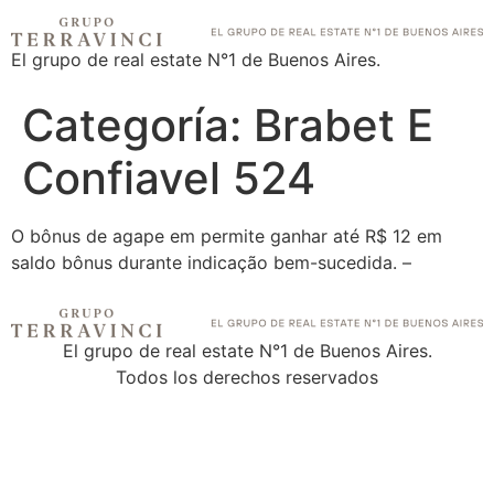
El grupo de real estate N°1 de Buenos Aires.
Categoría:
Brabet E
Confiavel 524
O bônus de agape em permite ganhar até R$ 12 em
saldo bônus durante indicação bem-sucedida. –
El grupo de real estate N°1 de Buenos Aires.
Todos los derechos reservados