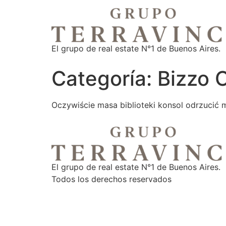
El grupo de real estate N°1 de Buenos Aires.
Categoría:
Bizzo 
Oczywiście masa biblioteki konsol odrzucić 
El grupo de real estate N°1 de Buenos Aires.
Todos los derechos reservados