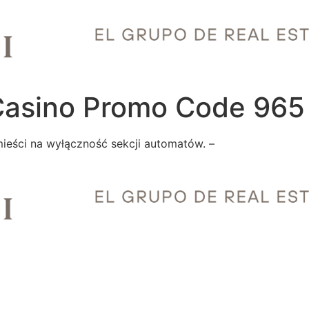
Casino Promo Code 965
mieści na wyłączność sekcji automatów. –