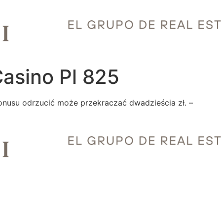
Casino Pl 825
nusu odrzucić może przekraczać dwadzieścia zł. –