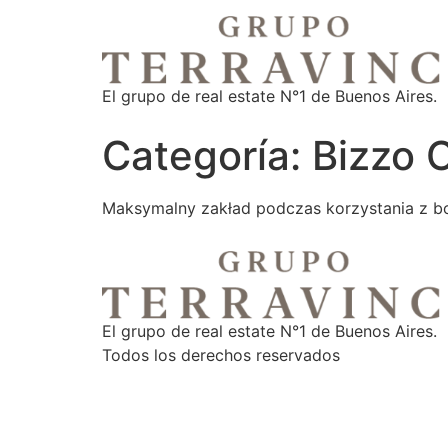
El grupo de real estate N°1 de Buenos Aires.
Categoría:
Bizzo 
Maksymalny zakład podczas korzystania z bo
El grupo de real estate N°1 de Buenos Aires.
Todos los derechos reservados