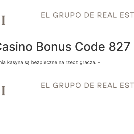
Casino Bonus Code 827
ia kasyna są bezpieczne na rzecz gracza. –