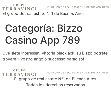
El grupo de real estate N°1 de Buenos Aires.
Categoría:
Bizzo
Casino App 789
Ove siete interessati vittoria blackjack, su Bizzo potrete
trovare il vostro angolo successo paradiso! –
El grupo de real estate N°1 de Buenos Aires.
Todos los derechos reservados