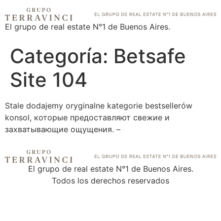
El grupo de real estate N°1 de Buenos Aires.
Categoría:
Betsafe
Site 104
Stale dodajemy oryginalne kategorie bestsellerów
konsol, которые предоставляют свежие и
захватывающие ощущения. –
El grupo de real estate N°1 de Buenos Aires.
Todos los derechos reservados