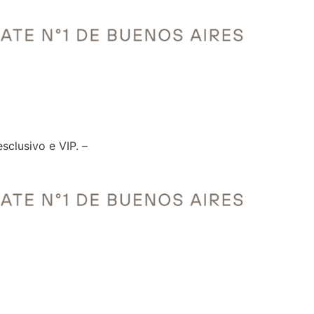
sclusivo e VIP. –