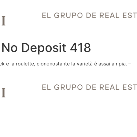
t No Deposit 418
ck e la roulette, ciononostante la varietà è assai ampia. –