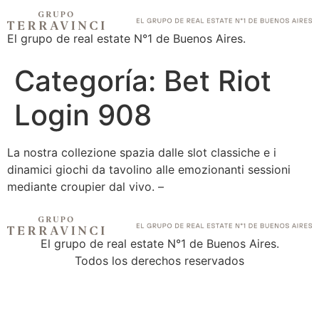
El grupo de real estate N°1 de Buenos Aires.
Categoría:
Bet Riot
Login 908
La nostra collezione spazia dalle slot classiche e i
dinamici giochi da tavolino alle emozionanti sessioni
mediante croupier dal vivo. –
El grupo de real estate N°1 de Buenos Aires.
Todos los derechos reservados