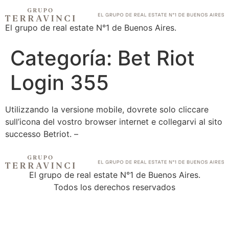
El grupo de real estate N°1 de Buenos Aires.
Categoría:
Bet Riot
Login 355
Utilizzando la versione mobile, dovrete solo cliccare
sull’icona del vostro browser internet e collegarvi al sito
successo Betriot. –
El grupo de real estate N°1 de Buenos Aires.
Todos los derechos reservados