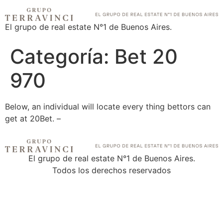
El grupo de real estate N°1 de Buenos Aires.
Categoría:
Bet 20
970
Below, an individual will locate every thing bettors can
get at 20Bet. –
El grupo de real estate N°1 de Buenos Aires.
Todos los derechos reservados