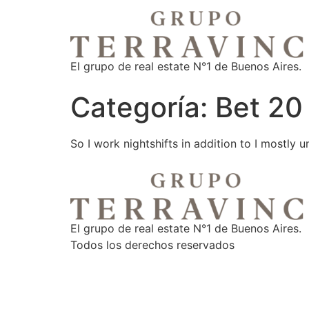
El grupo de real estate N°1 de Buenos Aires.
Categoría:
Bet 20
So I work nightshifts in addition to I mostly u
El grupo de real estate N°1 de Buenos Aires.
Todos los derechos reservados