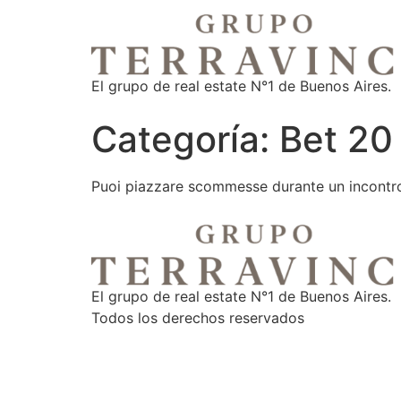
El grupo de real estate N°1 de Buenos Aires.
Categoría:
Bet 20
Puoi piazzare scommesse durante un incontro 
El grupo de real estate N°1 de Buenos Aires.
Todos los derechos reservados