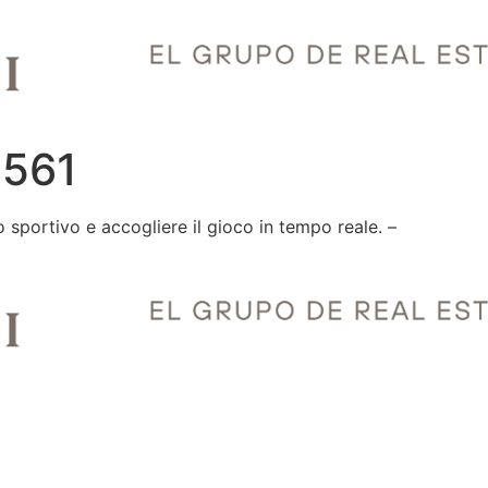
 561
sportivo e accogliere il gioco in tempo reale. –