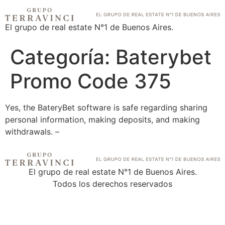
El grupo de real estate N°1 de Buenos Aires.
Categoría:
Baterybet
Promo Code 375
Yes, the BateryBet software is safe regarding sharing
personal information, making deposits, and making
withdrawals. –
El grupo de real estate N°1 de Buenos Aires.
Todos los derechos reservados