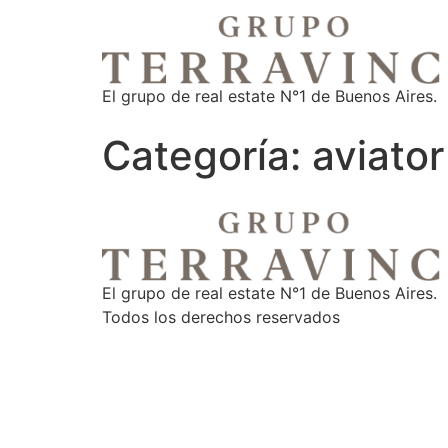
El grupo de real estate N°1 de Buenos Aires.
Categoría:
aviator
El grupo de real estate N°1 de Buenos Aires.
Todos los derechos reservados