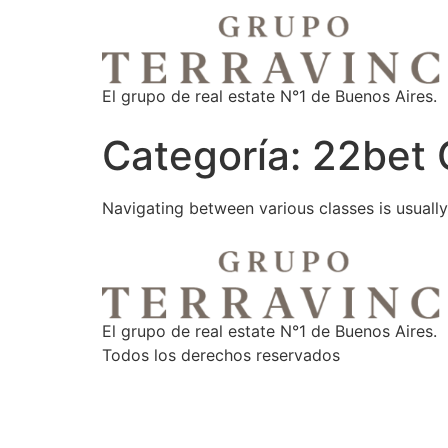
El grupo de real estate N°1 de Buenos Aires.
Categoría:
22bet 
Navigating between various classes is usuall
El grupo de real estate N°1 de Buenos Aires.
Todos los derechos reservados