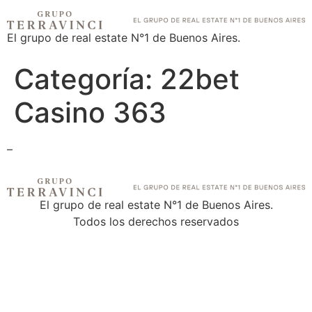
El grupo de real estate N°1 de Buenos Aires.
Categoría:
22bet
Casino 363
–
El grupo de real estate N°1 de Buenos Aires.
Todos los derechos reservados