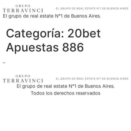
El grupo de real estate N°1 de Buenos Aires.
Categoría:
20bet
Apuestas 886
–
El grupo de real estate N°1 de Buenos Aires.
Todos los derechos reservados