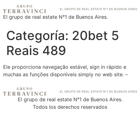
El grupo de real estate N°1 de Buenos Aires.
Categoría:
20bet 5
Reais 489
Ele proporciona navegação estável, sign in rápido e
muchas as funções disponíveis simply no web site. –
El grupo de real estate N°1 de Buenos Aires.
Todos los derechos reservados