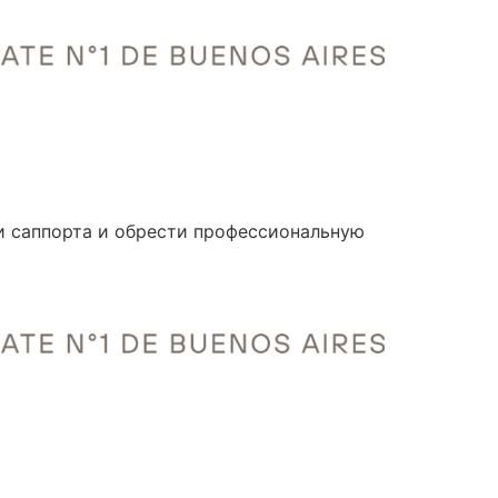
и саппорта и обрести профессиональную